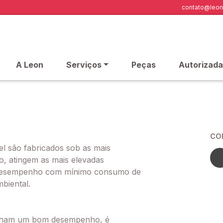
contato@leon
A Leon
Serviços
Peças
Autorizada
CO
el são fabricados sob as mais
so, atingem as mais elevadas
r desempenho com mínimo consumo de
biental.
enham um bom desempenho, é