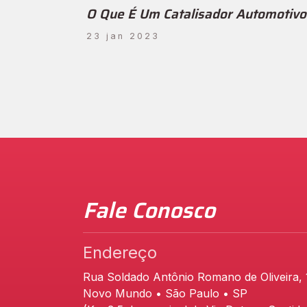
O Que É Um Catalisador Automotivo
23 jan 2023
Fale Conosco
Endereço
Rua Soldado Antônio Romano de Oliveira,
Novo Mundo • São Paulo • SP