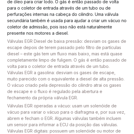
de óleo para criar lodo. O gás é então passad
o de volta
para o coletor de entrada através de um tubo ou de
perfurações internas na cabeça do cilindro. Uma válvula
secundária também é usada para ajudar a criar um vácuo no
coletor de admissão, pois isso não está naturalmente
presente nos motores a diesel.
Válvulas EGR Diesel de baixa pressão: desviam os gases de
escape depois de terem passado pelo filtro de partículas
diesel – este gás tem um fluxo mais baixo, mas está quase
completamente limpo de fuligem. O gás é então passado de
volta para o coletor de entrada através de um tubo.
Válvulas EGR a gasolina: desviam os gases de escape,
muito parecido com o equivalente a diesel de alta pressão.
O vácuo criado pela depressão do cilindro atrai os gases
de escape e o fluxo é regulado pela abertura e
fechamento da própria válvula EGR.
Válvulas EGR operadas a vácuo: usam um solenóide de
vácuo para variar o vácuo para o diafragma e, por sua vez,
abrem e fecham o EGR. Algumas válvulas também incluem
um sensor para informar a ECU da posição das válvulas.
Válvulas EGR digitais: possuem um solenóide ou motor de