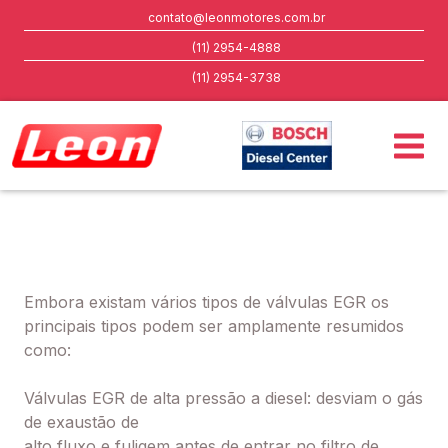
contato@leonmotores.com.br
(11) 2954-4888
(11) 2954-3738
Embora existam vários tipos de válvulas EGR os
principais tipos podem ser amplamente resumidos
como:
Válvulas EGR de alta pressão a diesel: desviam o gás
de exaustão de
alto fluxo e fuligem antes de entrar no filtro de