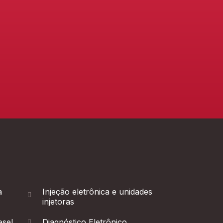
a
Injeção eletrônica e unidades
injetoras
esel
Diagnóstico Eletrônico