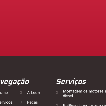
vegação
Serviços
Montagem de motores 
ome
A Leon
diesel
erviços
Peças
Retífica de motores a di