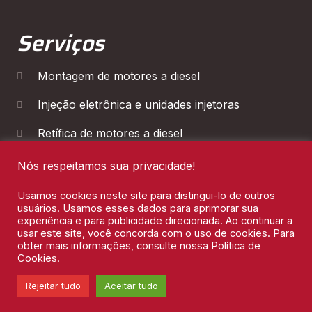
Serviços
Montagem de motores a diesel
Injeção eletrônica e unidades injetoras
Retífica de motores a diesel
Diagnóstico Eletrônico
Nós respeitamos sua privacidade!
Manutenção de Cambios
Usamos cookies neste site para distingui-lo de outros
usuários. Usamos esses dados para aprimorar sua
experiência e para publicidade direcionada. Ao continuar a
usar este site, você concorda com o uso de cookies. Para
obter mais informações, consulte nossa Política de
Cookies.
Leon Motores 2026 © Todos os direitos reservados
Rejeitar tudo
Aceitar tudo