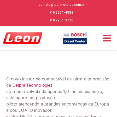
contato@leonmotores.com.br
(11) 2954-4888
(11) 2954-3738
O novo injetor de combustível de ultra-alta precisão
da
Delphi Technologies
,
com uma válvula de apenas 1,0 mm de diâmetro,
está agora em produção
piloto atendendo a grandes encomendas da Europa
e dos EUA. O inovador
injetor DFI 21, para aplicações a diesel médias e