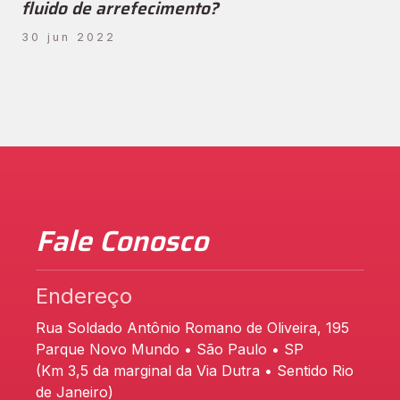
fluido de arrefecimento?
30 jun 2022
Fale Conosco
Endereço
Rua Soldado Antônio Romano de Oliveira, 195
Parque Novo Mundo • São Paulo • SP
(Km 3,5 da marginal da Via Dutra • Sentido Rio
de Janeiro)