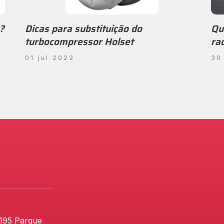
?
Dicas para substituição do
Qu
turbocompressor Holset
ra
01 jul 2022
30
 195 Parque