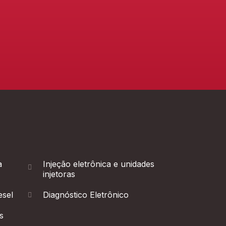
a
Injeção eletrônica e unidades
injetoras
esel
Diagnóstico Eletrônico
s