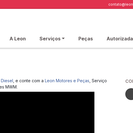
contato@leon
A Leon
Serviços
Peças
Autorizada
Diesel
, e conte com a
Leon Motores e Peças
, Serviço
CO
res MWM.