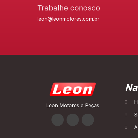
Trabalhe conosco
leon@leonmotores.com.br
Na
H
Leon Motores e Peças
S
A