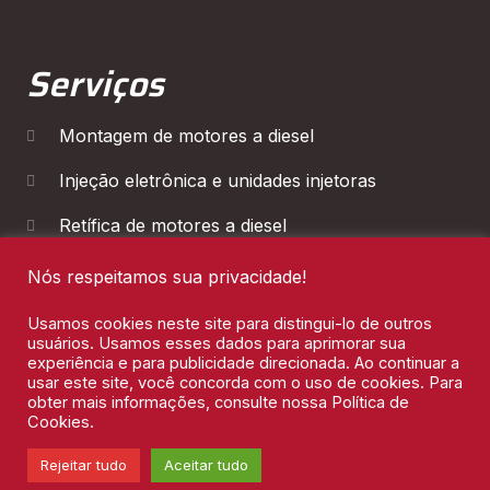
Serviços
Montagem de motores a diesel
Injeção eletrônica e unidades injetoras
Retífica de motores a diesel
Diagnóstico Eletrônico
Nós respeitamos sua privacidade!
Manutenção de Cambios
Usamos cookies neste site para distingui-lo de outros
usuários. Usamos esses dados para aprimorar sua
experiência e para publicidade direcionada. Ao continuar a
usar este site, você concorda com o uso de cookies. Para
obter mais informações, consulte nossa Política de
Cookies.
Leon Motores 2026 © Todos os direitos reservados
Rejeitar tudo
Aceitar tudo