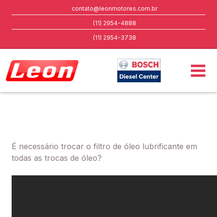
contato@leonmotores.com.br
(11) 2954-4888
(11) 2954-3738
É necessário trocar o filtro de óleo lubrificante em
todas as trocas de óleo?