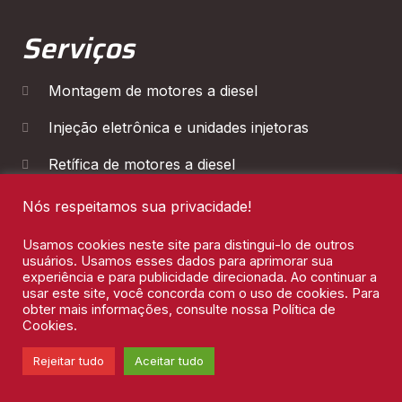
Serviços
Montagem de motores a diesel
Injeção eletrônica e unidades injetoras
Retífica de motores a diesel
Diagnóstico Eletrônico
Nós respeitamos sua privacidade!
Manutenção de Cambios
Usamos cookies neste site para distingui-lo de outros
usuários. Usamos esses dados para aprimorar sua
experiência e para publicidade direcionada. Ao continuar a
usar este site, você concorda com o uso de cookies. Para
obter mais informações, consulte nossa Política de
Cookies.
Leon Motores 2026 © Todos os direitos reservados
Rejeitar tudo
Aceitar tudo