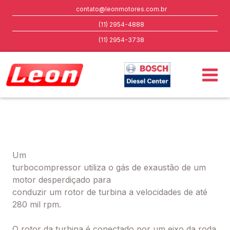
contato@leonmotores.com.br
(11) 2954-4888
(11) 2954-3738
Um
turbocompressor utiliza o gás de exaustão de um
motor desperdiçado para
conduzir um rotor de turbina a velocidades de até
280 mil rpm.
O rotor da turbina é conectado por um eixo da roda