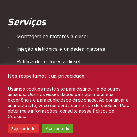
Serviços
Montagem de motores a diesel
Injeção eletrônica e unidades injetoras
Retífica de motores a diesel
Diagnóstico Eletrônico
Nós respeitamos sua privacidade!
Manutenção de Cambios
Usamos cookies neste site para distingui-lo de outros
usuários. Usamos esses dados para aprimorar sua
experiência e para publicidade direcionada. Ao continuar a
usar este site, você concorda com o uso de cookies. Para
obter mais informações, consulte nossa Política de
Cookies.
Leon Motores 2026 © Todos os direitos reservados
Rejeitar tudo
Aceitar tudo