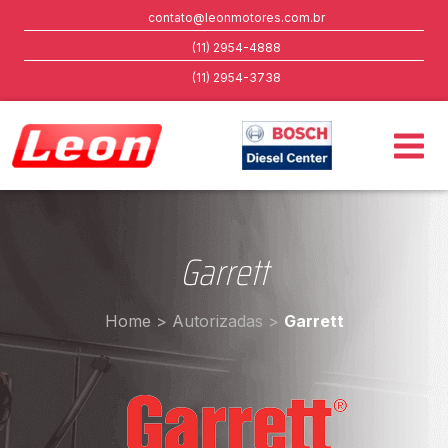
contato@leonmotores.com.br
(11) 2954-4888
(11) 2954-3738
Garrett
Home
>
Autorizadas
>
Garrett