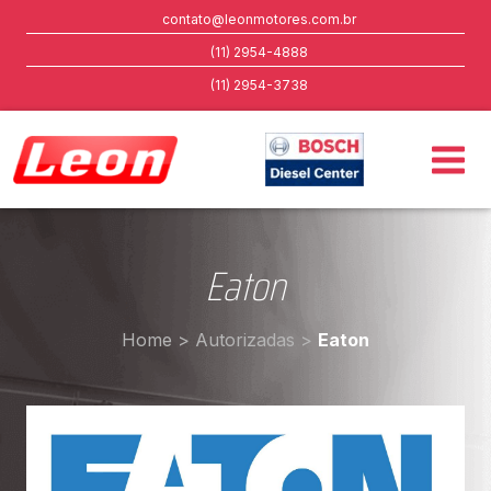
contato@leonmotores.com.br
(11) 2954-4888
(11) 2954-3738
Eaton
Home
>
Autorizadas
>
Eaton