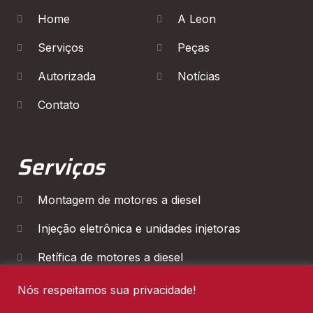
Home
A Leon
Serviços
Peças
Autorizada
Notícias
Contato
Serviços
Montagem de motores a diesel
Injeção eletrônica e unidades injetoras
Retífica de motores a diesel
Diagnóstico Eletrônico
Nós respeitamos sua privacidade!